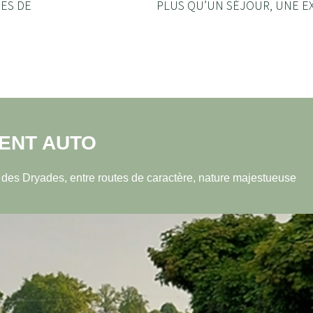
RES DE
PLUS QU’UN SÉJOUR, UNE E
ENT AUTO
es Dryades, entre routes de caractère, nature majestueuse