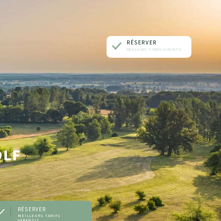
RÉSERVER
MEILLEURS TARIFS GARANTIS
UNE CHAMBRE
UNE TABLE
UN SOIN
UN ÉVÈNEMENT
OLF
RÉSERVER
MEILLEURS TARIFS
GARANTIS