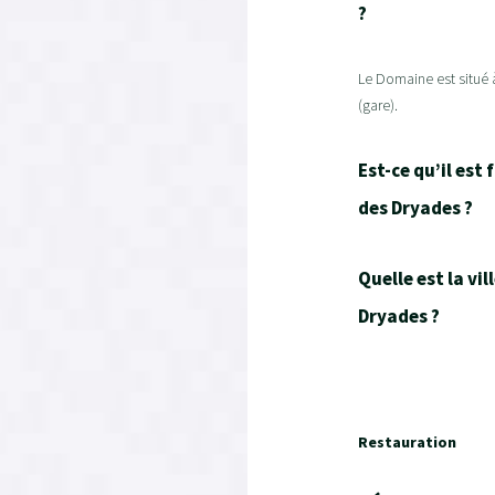
?
Le Domaine est situé
(gare).
Est-ce qu’il est
des Dryades ?
Quelle est la vi
Dryades ?
Restauration