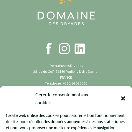
Domaine des Dryades
28 rue du Golf - 36160 Pouligny Notre Dame -
FRANCE
Téléphone : +33 2 54 06 60 60
CHAMBRE
CHAMBRE
JUNIOR
SUITE
STANDARD
PRESTIGE
Gérer le consentement aux
Copyright 2023 Domaine des Dryades | Tous
cookies
droits réservés.
1 À 3 PERSONNES PERS. / 18M²
2 PERS. / 18M²
2 PERS. / 35M²
Ce site web utilise des cookies pour assurer le bon fonctionnement
BALCON
BALCON / LIT KING SIZE / MACHINE À CAFÉ / MINIBAR
ESPACE SALON, BALCON FILANT
CGU
ET VASTE SALLE DE BAIN
du site, pour récolter des données anonymes à des fins statistiques
et pour vous proposer une meilleure expérience de navigation.
Politique de Confidentialité
Disposant d’une très belle vue sur le golf, toutes nos chambres Standard
Disposant d’une très belle vue sur le golf, toutes nos chambres Prestige