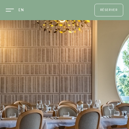
EN
RÉSERVER
UNE
CHAMBRE
UNE TABLE
UN SOIN
UN
ÉVÈNEMENT