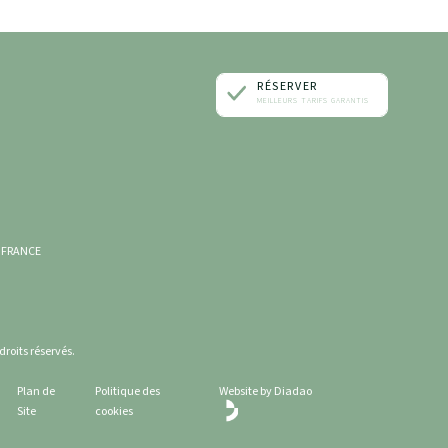
RÉSERVER
MEILLEURS TARIFS GARANTIS
UNE CHAMBRE
UNE TABLE
UN SOIN
- FRANCE
UN ÉVÈNEMENT
roits réservés.
Plan de
Politique des
Website by Diadao
Site
cookies