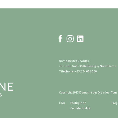
Domaine des Dryades
28 rue du Golf - 36160 Pouligny Notre Dame 
Téléphone : +33 2 54 06 60 60
Copyright 2023 Domaine des Dryades | Tous d
CGU
Politique de
FAQ
Confidentialité